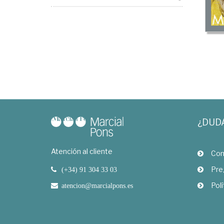
¿DUD
Atención al cliente
Com
Pre
(+34) 91 304 33 03
Polí
atencion@marcialpons.es