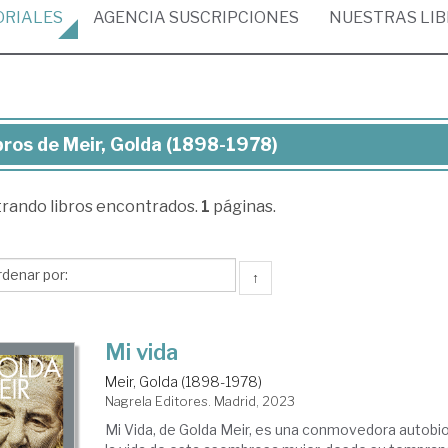
ORIALES
AGENCIA
SUSCRIPCIONES
NUESTRAS
LI
bros de Meir, Golda (1898-1978)
ros
trando
libros encontrados.
1
páginas.
r,
lda
898-
↑
78)
Mi vida
Meir, Golda (1898-1978)
Nagrela Editores. Madrid, 2023
Mi Vida, de Golda Meir, es una conmovedora autobi