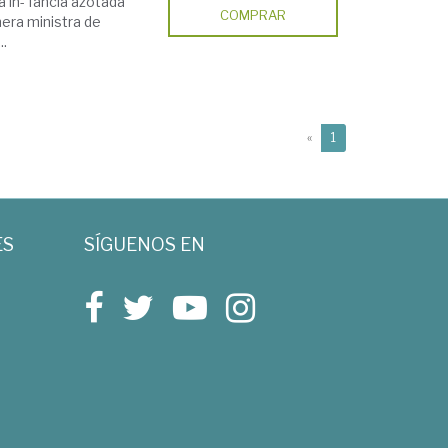
 in- fancia azotada
COMPRAR
era ministra de
..
(current)
«
1
ES
SÍGUENOS EN