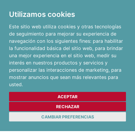
Utilizamos cookies
Este sitio web utiliza cookies y otras tecnologías
de seguimiento para mejorar su experiencia de
navegación con los siguientes fines:
para habilitar
la funcionalidad básica del sitio web
,
para brindar
una mejor experiencia en el sitio web
,
medir su
interés en nuestros productos y servicios y
personalizar las interacciones de marketing
,
para
mostrar anuncios que sean más relevantes para
usted
.
ACEPTAR
RECHAZAR
CAMBIAR PREFERENCIAS