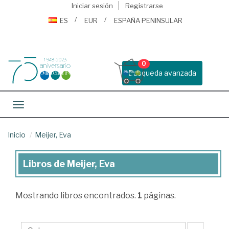
Iniciar sesión
Registrarse
ES
EUR
ESPAÑA PENINSULAR
0
Busqueda avanzada
Toggle navigation
Inicio
Meijer, Eva
Libros de Meijer, Eva
Libros
de
Mostrando
libros encontrados.
1
páginas.
Meijer,
Eva