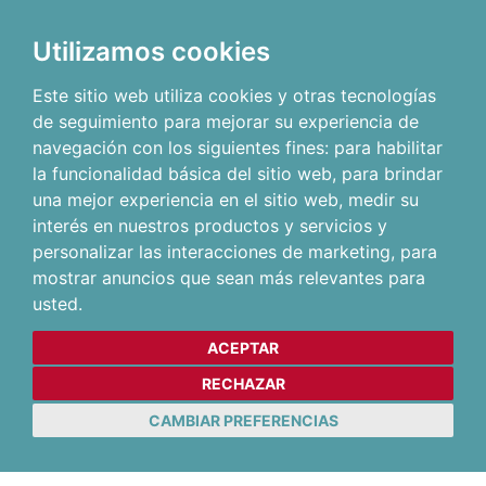
Utilizamos cookies
Este sitio web utiliza cookies y otras tecnologías
de seguimiento para mejorar su experiencia de
navegación con los siguientes fines:
para habilitar
la funcionalidad básica del sitio web
,
para brindar
una mejor experiencia en el sitio web
,
medir su
interés en nuestros productos y servicios y
personalizar las interacciones de marketing
,
para
mostrar anuncios que sean más relevantes para
usted
.
ACEPTAR
RECHAZAR
CAMBIAR PREFERENCIAS