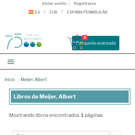
Iniciar sesión
Registrarse
ES
EUR
ESPAÑA PENINSULAR
0
Busqueda avanzada
Toggle navigation
Inicio
Meijer, Albert
Libros de Meijer, Albert
Libros
de
Mostrando
libros encontrados.
1
páginas.
Meijer,
Albert