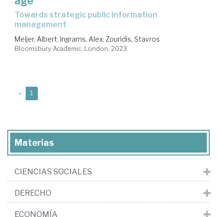
age
towards strategic public information
management
Meijer, Albert
;
Ingrams, Alex
;
Zouridis, Stavros
Bloomsbury Academic. London, 2023
(current)
«
1
Materias
CIENCIAS SOCIALES
DERECHO
ECONOMÍA