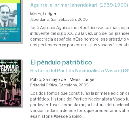
Aguirre, el primer lehendakari: (1939-1960)
Mees, Ludger
Alberdania. San Sebastián, 2006
José Antonio Aguirre fue el político vasco más popu
influyente del siglo XX, y, a la vez, uno de los grand
democracia española. #Ese nombre, ese prestigio y
nos pertenecen ya por entero a los vascos#, constat
El péndulo patriótico
historia del Partido Nacionalista Vasco: (
Pablo, Santiago de
Mees, Ludger
Editorial Crítica. Barcelona, 2005
Los dos tomos que constituían la primera edición d
patriótico. Historia del Partido Nacionalista Vasco f
por Javier Tusell como «la mejor historia del nacion
versión reducida de ese libro, que presentamos ahor
esa historia #desde Sabino ...