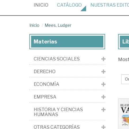
(CURRENT)
INICIO
CATÁLOGO
NUESTRAS
EDIT
Inicio
Mees, Ludger
Materias
Li
Lib
de
CIENCIAS SOCIALES
Mos
Me
Lu
DERECHO
ECONOMÍA
EMPRESA
HISTORIA Y CIENCIAS
HUMANAS
OTRAS CATEGORÍAS