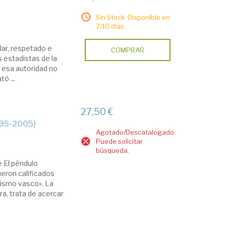
Sin Stock. Disponible en
7/10 días.
lar, respetado e
COMPRAR
es estadistas de la
 esa autoridad no
ó ...
27,50 €
1895-2005)
Agotado/Descatalogado.
Puede solicitar
búsqueda.
e El péndulo
ueron calificados
alismo vasco». La
a, trata de acercar