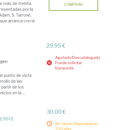
e más de treinta
COMPRAR
resentadas por la
Adam, S. Tarrow),
que arranca con la
29,95 €
Agotado/Descatalogado.
rgen
Puede solicitar
búsqueda.
un punto de vista
rollo de las
 partir de los
cios en la ...
30,00 €
-1960)
Sin Stock. Disponible en
7/10 días.