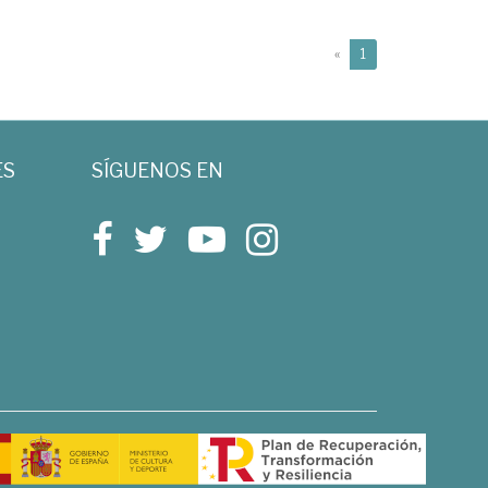
(current)
«
1
ES
SÍGUENOS EN