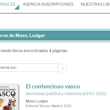
ORIALES
AGENCIA
SUSCRIPCIONES
NUESTRAS
LI
bros de Mees, Ludger
ros
trando
libros encontrados.
1
páginas.
es,
dger
↑
El contencioso vasco
identidad, política y violencia (1643-2021)
Mees, Ludger
Editorial Tecnos. Madrid, 2021