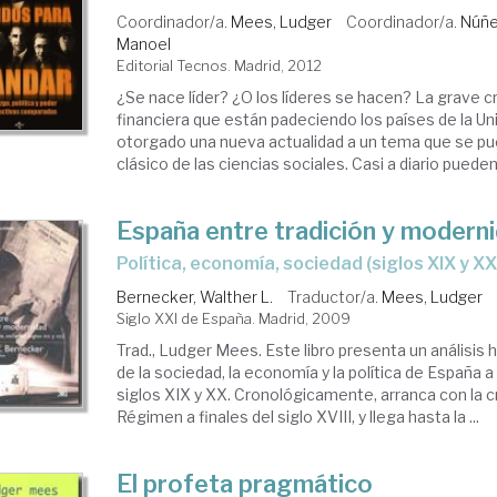
Coordinador/a.
Mees, Ludger
Coordinador/a.
Núñe
Manoel
Editorial Tecnos. Madrid, 2012
¿Se nace líder? ¿O los líderes se hacen? La grave c
financiera que están padeciendo los países de la U
otorgado una nueva actualidad a un tema que se pu
clásico de las ciencias sociales. Casi a diario pueden 
España entre tradición y modern
política, economía, sociedad (siglos XIX y XX
Bernecker, Walther L.
Traductor/a.
Mees, Ludger
Siglo XXI de España. Madrid, 2009
Trad., Ludger Mees. Este libro presenta un análisis 
de la sociedad, la economía y la política de España a 
siglos XIX y XX. Cronológicamente, arranca con la cr
Régimen a finales del siglo XVIII, y llega hasta la ...
El profeta pragmático