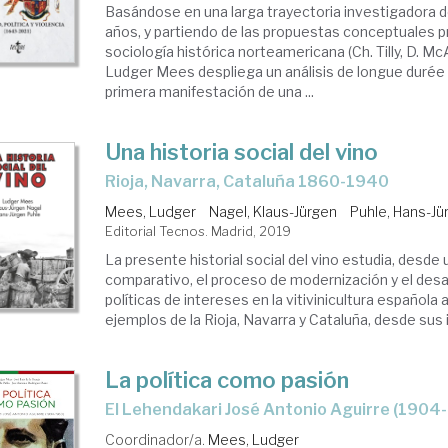
Basándose en una larga trayectoria investigadora d
años, y partiendo de las propuestas conceptuales p
sociología histórica norteamericana (Ch. Tilly, D. Mc
Ludger Mees despliega un análisis de longue durée 
primera manifestación de una ...
Una historia social del vino
Rioja, Navarra, Cataluña 1860-1940
Mees, Ludger
Nagel, Klaus-Jürgen
Puhle, Hans-Jü
Editorial Tecnos. Madrid, 2019
La presente historial social del vino estudia, desde 
comparativo, el proceso de modernización y el desar
políticas de intereses en la vitivinicultura española a
ejemplos de la Rioja, Navarra y Cataluña, desde sus ini
La política como pasión
el Lehendakari José Antonio Aguirre (1904
Coordinador/a.
Mees, Ludger