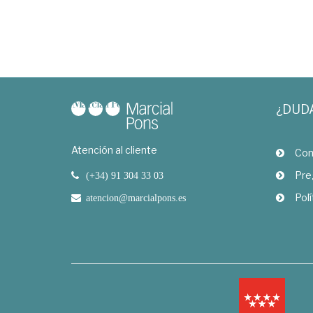
¿DUD
Atención al cliente
Com
Pre
(+34) 91 304 33 03
Polí
atencion@marcialpons.es