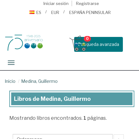
Iniciar sesión
Registrarse
ES
EUR
ESPAÑA PENINSULAR
0
Busqueda avanzada
Toggle navigation
Inicio
Medina, Guillermo
Libros de Medina, Guillermo
Libros
de
Mostrando
libros encontrados.
1
páginas.
Medina,
Guillermo