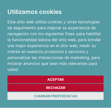
Utilizamos cookies
Este sitio web utiliza cookies y otras tecnologías
de seguimiento para mejorar su experiencia de
navegación con los siguientes fines:
para habilitar
la funcionalidad básica del sitio web
,
para brindar
una mejor experiencia en el sitio web
,
medir su
interés en nuestros productos y servicios y
personalizar las interacciones de marketing
,
para
mostrar anuncios que sean más relevantes para
usted
.
ACEPTAR
RECHAZAR
CAMBIAR PREFERENCIAS