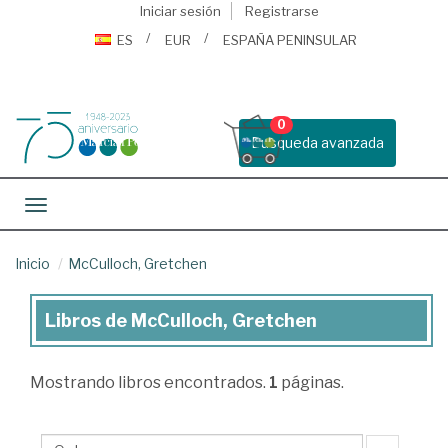
Iniciar sesión
Registrarse
ES
EUR
ESPAÑA PENINSULAR
0
Busqueda avanzada
Toggle navigation
Inicio
McCulloch, Gretchen
Libros de McCulloch, Gretchen
Libros
de
Mostrando
libros encontrados.
1
páginas.
McCulloch,
Gretchen