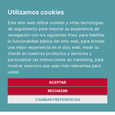
Utilizamos cookies
Este sitio web utiliza cookies y otras tecnologías
de seguimiento para mejorar su experiencia de
navegación con los siguientes fines:
para habilitar
la funcionalidad básica del sitio web
,
para brindar
una mejor experiencia en el sitio web
,
medir su
interés en nuestros productos y servicios y
personalizar las interacciones de marketing
,
para
mostrar anuncios que sean más relevantes para
usted
.
ACEPTAR
RECHAZAR
CAMBIAR PREFERENCIAS