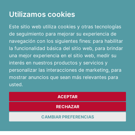
Utilizamos cookies
Este sitio web utiliza cookies y otras tecnologías
de seguimiento para mejorar su experiencia de
navegación con los siguientes fines:
para habilitar
la funcionalidad básica del sitio web
,
para brindar
una mejor experiencia en el sitio web
,
medir su
interés en nuestros productos y servicios y
personalizar las interacciones de marketing
,
para
mostrar anuncios que sean más relevantes para
usted
.
ACEPTAR
RECHAZAR
CAMBIAR PREFERENCIAS