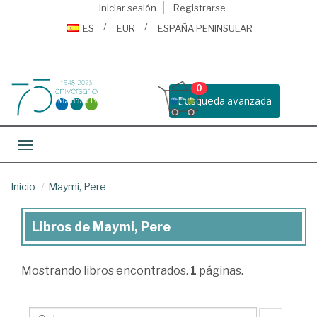
Iniciar sesión
Registrarse
ES
EUR
ESPAÑA PENINSULAR
0
Busqueda avanzada
Toggle navigation
Inicio
Maymi, Pere
Libros de Maymi, Pere
Libros
de
Mostrando
libros encontrados.
1
páginas.
Maymi,
Pere