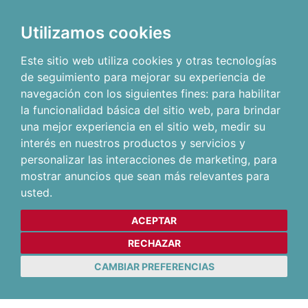
Utilizamos cookies
Este sitio web utiliza cookies y otras tecnologías
de seguimiento para mejorar su experiencia de
navegación con los siguientes fines:
para habilitar
la funcionalidad básica del sitio web
,
para brindar
una mejor experiencia en el sitio web
,
medir su
interés en nuestros productos y servicios y
personalizar las interacciones de marketing
,
para
mostrar anuncios que sean más relevantes para
usted
.
ACEPTAR
RECHAZAR
CAMBIAR PREFERENCIAS