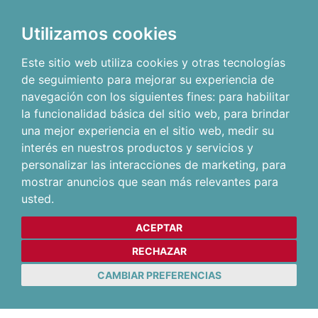
Utilizamos cookies
Este sitio web utiliza cookies y otras tecnologías
de seguimiento para mejorar su experiencia de
navegación con los siguientes fines:
para habilitar
la funcionalidad básica del sitio web
,
para brindar
una mejor experiencia en el sitio web
,
medir su
interés en nuestros productos y servicios y
personalizar las interacciones de marketing
,
para
mostrar anuncios que sean más relevantes para
usted
.
ACEPTAR
RECHAZAR
CAMBIAR PREFERENCIAS