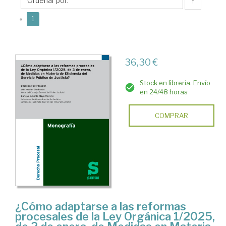
Enrique
↑
Alberto
(current)
«
1
36,30 €
Stock en librería. Envío
en 24/48 horas
COMPRAR
¿Cómo adaptarse a las reformas
procesales de la Ley Orgánica 1/2025,