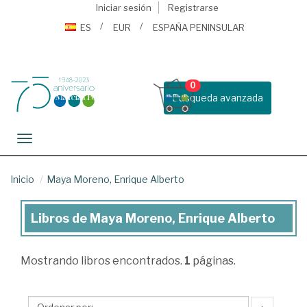
Iniciar sesión
Registrarse
ES
EUR
ESPAÑA PENINSULAR
0
Busqueda avanzada
Toggle navigation
Inicio
Maya Moreno, Enrique Alberto
Libros de Maya Moreno, Enrique Alberto
Libros
de
Mostrando
libros encontrados.
1
páginas.
Maya
Moreno,