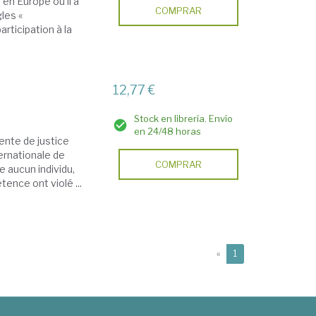
 en Europe où il a
COMPRAR
gles «
rticipation à la
12,77 €
Stock en librería. Envío
en 24/48 horas
ente de justice
ternationale de
COMPRAR
ge aucun individu,
ence ont violé ...
(current)
«
1