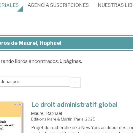
ORIALES
AGENCIA
SUSCRIPCIONES
NUESTRAS
LI
bros de Maurel, Raphaël
ros
trando
libros encontrados.
1
páginas.
rel,
phaël
↑
Le droit administratif global
Maurel, Raphaël
Éditions Mare & Martin. Paris, 2025
Projet de recherche né à New York au début des an