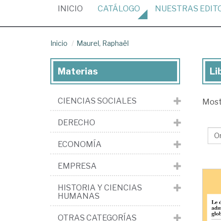
(CURRENT)
INICIO
CATÁLOGO
NUESTRAS
EDIT
Inicio
Maurel, Raphaël
Materias
Li
Lib
de
CIENCIAS SOCIALES
Mos
Mau
Ra
DERECHO
ECONOMÍA
EMPRESA
HISTORIA Y CIENCIAS
HUMANAS
OTRAS CATEGORÍAS