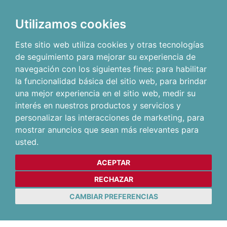
Utilizamos cookies
Este sitio web utiliza cookies y otras tecnologías
de seguimiento para mejorar su experiencia de
navegación con los siguientes fines:
para habilitar
la funcionalidad básica del sitio web
,
para brindar
una mejor experiencia en el sitio web
,
medir su
interés en nuestros productos y servicios y
personalizar las interacciones de marketing
,
para
mostrar anuncios que sean más relevantes para
usted
.
ACEPTAR
RECHAZAR
CAMBIAR PREFERENCIAS