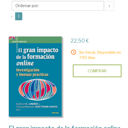
Chrysanthemum
↑
(current)
«
1
22,50 €
Sin Stock. Disponible en
7/10 días.
COMPRAR