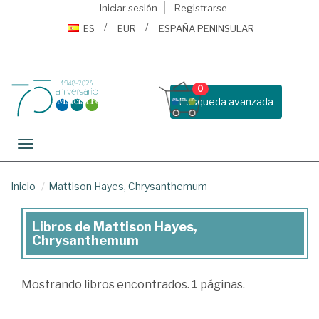
Iniciar sesión
Registrarse
ES
EUR
ESPAÑA PENINSULAR
0
Busqueda avanzada
Toggle navigation
Inicio
Mattison Hayes, Chrysanthemum
Libros de Mattison Hayes,
Libros
Chrysanthemum
de
Mattison
Mostrando
libros encontrados.
1
páginas.
Hayes,