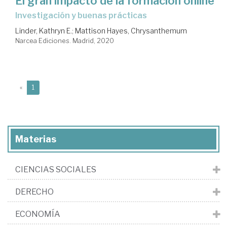
El gran impacto de la formación online
Investigación y buenas prácticas
Linder, Kathryn E.
;
Mattison Hayes, Chrysanthemum
Narcea Ediciones. Madrid, 2020
(current)
«
1
Materias
CIENCIAS SOCIALES
DERECHO
ECONOMÍA