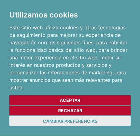
Utilizamos cookies
Este sitio web utiliza cookies y otras tecnologías
de seguimiento para mejorar su experiencia de
navegación con los siguientes fines:
para habilitar
la funcionalidad básica del sitio web
,
para brindar
una mejor experiencia en el sitio web
,
medir su
interés en nuestros productos y servicios y
personalizar las interacciones de marketing
,
para
mostrar anuncios que sean más relevantes para
usted
.
ACEPTAR
RECHAZAR
CAMBIAR PREFERENCIAS