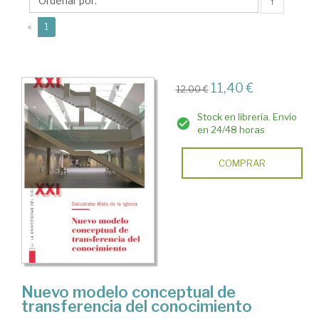
la
↑
Iglesia,
(current)
«
1
Salustiano
11,40 €
12,00 €
Stock en librería. Envío
en 24/48 horas
COMPRAR
Nuevo modelo conceptual de
transferencia del conocimiento