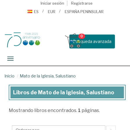
Iniciar sesión
Registrarse
ES
EUR
ESPAÑA PENINSULAR
0
Busqueda avanzada
Toggle navigation
Inicio
Mato de la Iglesia, Salustiano
Libros de Mato de la Iglesia, Salustiano
Libros
de
Mostrando
libros encontrados.
1
páginas.
Mato
de