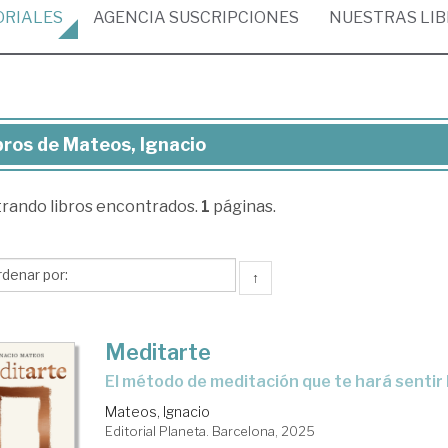
ORIALES
AGENCIA
SUSCRIPCIONES
NUESTRAS
LI
bros de Mateos, Ignacio
ros
trando
libros encontrados.
1
páginas.
teos,
acio
↑
Meditarte
El método de meditación que te hará sentir
Mateos, Ignacio
Editorial Planeta. Barcelona, 2025