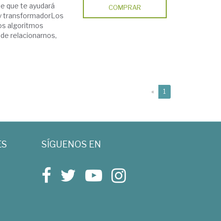
te que te ayudará
COMPRAR
o y transformadorLos
 los algoritmos
de relacionarnos,
(current)
«
1
ES
SÍGUENOS EN