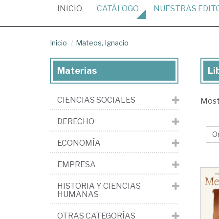
(CURRENT)
INICIO
CATÁLOGO
NUESTRAS
EDIT
Inicio
Mateos, Ignacio
Materias
Li
Lib
de
CIENCIAS SOCIALES
Mos
Ma
Ign
DERECHO
ECONOMÍA
EMPRESA
HISTORIA Y CIENCIAS
HUMANAS
OTRAS CATEGORÍAS