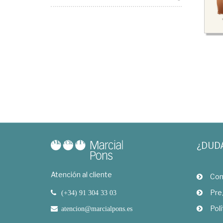
¿DUD
Atención al cliente
Com
Pre
(+34) 91 304 33 03
Polí
atencion@marcialpons.es