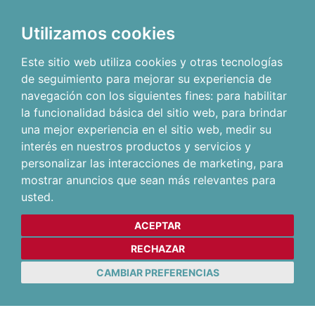
Utilizamos cookies
Este sitio web utiliza cookies y otras tecnologías
de seguimiento para mejorar su experiencia de
navegación con los siguientes fines:
para habilitar
la funcionalidad básica del sitio web
,
para brindar
una mejor experiencia en el sitio web
,
medir su
interés en nuestros productos y servicios y
personalizar las interacciones de marketing
,
para
mostrar anuncios que sean más relevantes para
usted
.
ACEPTAR
RECHAZAR
CAMBIAR PREFERENCIAS