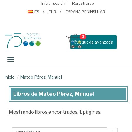
Iniciar sesión
Registrarse
ES
EUR
ESPAÑA PENINSULAR
0
Busqueda avanzada
Toggle navigation
Inicio
Mateo Pérez, Manuel
Libros de Mateo Pérez, Manuel
Libros
de
Mostrando
libros encontrados.
1
páginas.
Mateo
Pérez,