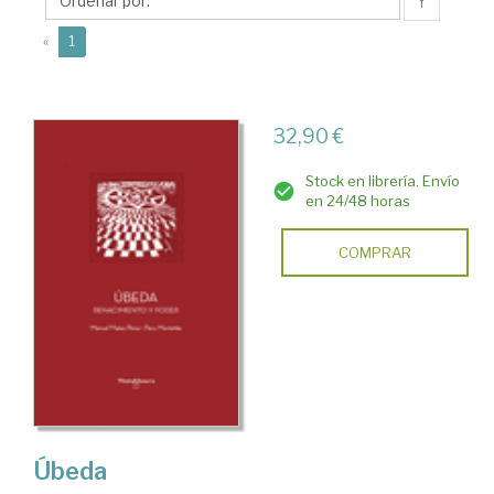
Manuel
↑
(current)
«
1
32,90 €
Stock en librería. Envío
en 24/48 horas
COMPRAR
Úbeda