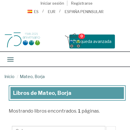
Iniciar sesión
Registrarse
ES
EUR
ESPAÑA PENINSULAR
0
Busqueda avanzada
Toggle navigation
Inicio
Mateo, Borja
Libros de Mateo, Borja
Libros
de
Mostrando
libros encontrados.
1
páginas.
Mateo,
Borja