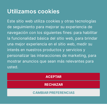
Utilizamos cookies
Este sitio web utiliza cookies y otras tecnologías
de seguimiento para mejorar su experiencia de
navegación con los siguientes fines:
para habilitar
la funcionalidad básica del sitio web
,
para brindar
una mejor experiencia en el sitio web
,
medir su
interés en nuestros productos y servicios y
personalizar las interacciones de marketing
,
para
mostrar anuncios que sean más relevantes para
usted
.
ACEPTAR
RECHAZAR
CAMBIAR PREFERENCIAS