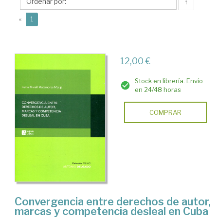
Ivette
↑
Marell
(current)
«
1
12,00 €
Stock en librería. Envío
en 24/48 horas
COMPRAR
Convergencia entre derechos de autor,
marcas y competencia desleal en Cuba