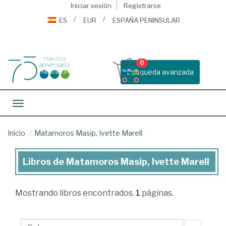
Iniciar sesión
Registrarse
ES
EUR
ESPAÑA PENINSULAR
0
Busqueda avanzada
Toggle navigation
Inicio
Matamoros Masip, Ivette Marell
Libros de Matamoros Masip, Ivette Marell
Libros
de
Mostrando
libros encontrados.
1
páginas.
Matamoros
Masip,