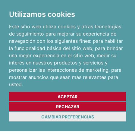
Utilizamos cookies
Este sitio web utiliza cookies y otras tecnologías
de seguimiento para mejorar su experiencia de
navegación con los siguientes fines:
para habilitar
la funcionalidad básica del sitio web
,
para brindar
una mejor experiencia en el sitio web
,
medir su
interés en nuestros productos y servicios y
personalizar las interacciones de marketing
,
para
mostrar anuncios que sean más relevantes para
usted
.
ACEPTAR
RECHAZAR
CAMBIAR PREFERENCIAS