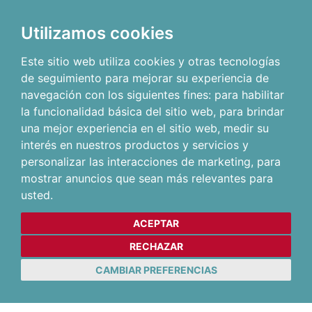
Utilizamos cookies
Este sitio web utiliza cookies y otras tecnologías
de seguimiento para mejorar su experiencia de
navegación con los siguientes fines:
para habilitar
la funcionalidad básica del sitio web
,
para brindar
una mejor experiencia en el sitio web
,
medir su
interés en nuestros productos y servicios y
personalizar las interacciones de marketing
,
para
mostrar anuncios que sean más relevantes para
usted
.
ACEPTAR
RECHAZAR
CAMBIAR PREFERENCIAS