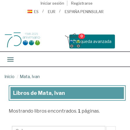
Iniciar sesión
Registrarse
ES
EUR
ESPAÑA PENINSULAR
0
Busqueda avanzada
Toggle navigation
Inicio
Mata, Ivan
Libros de Mata, Ivan
Libros
de
Mostrando
libros encontrados.
1
páginas.
Mata,
Ivan