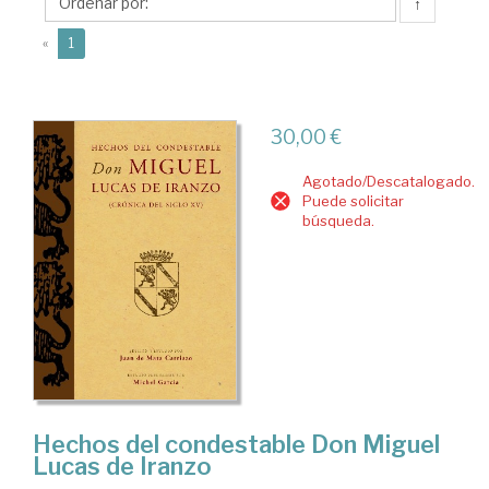
Juan
↑
de
(current)
«
1
30,00 €
Agotado/Descatalogado.
Puede solicitar
búsqueda.
Hechos del condestable Don Miguel
Lucas de Iranzo