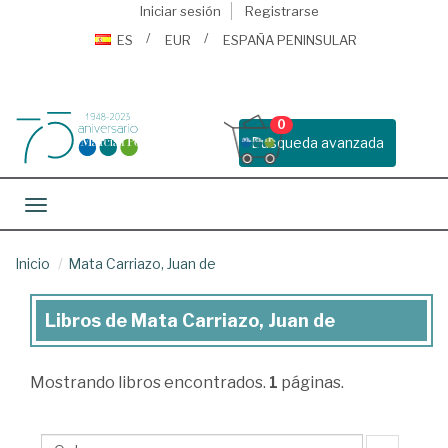
Iniciar sesión
Registrarse
ES
EUR
ESPAÑA PENINSULAR
0
Busqueda avanzada
Toggle navigation
Inicio
Mata Carriazo, Juan de
Libros de Mata Carriazo, Juan de
Libros
de
Mostrando
libros encontrados.
1
páginas.
Mata
Carriazo,