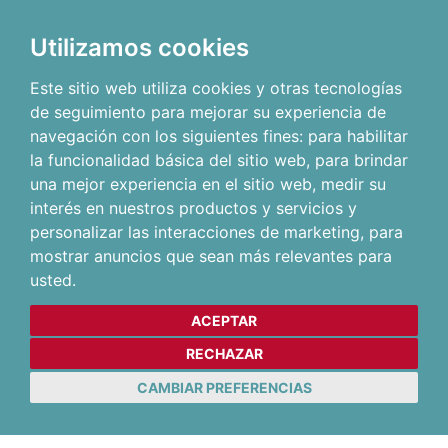
Utilizamos cookies
Este sitio web utiliza cookies y otras tecnologías
de seguimiento para mejorar su experiencia de
navegación con los siguientes fines:
para habilitar
la funcionalidad básica del sitio web
,
para brindar
una mejor experiencia en el sitio web
,
medir su
interés en nuestros productos y servicios y
personalizar las interacciones de marketing
,
para
mostrar anuncios que sean más relevantes para
usted
.
ACEPTAR
RECHAZAR
CAMBIAR PREFERENCIAS