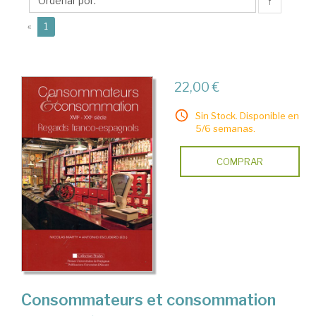
↑
(current)
«
1
22,00 €
Sin Stock. Disponible en
5/6 semanas.
COMPRAR
Consommateurs et consommation