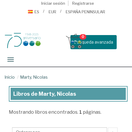
Iniciar sesión
Registrarse
ES
EUR
ESPAÑA PENINSULAR
0
Busqueda avanzada
Toggle navigation
Inicio
Marty, Nicolas
Libros de Marty, Nicolas
Libros
de
Mostrando
libros encontrados.
1
páginas.
Marty,
Nicolas