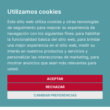
Utilizamos cookies
Este sitio web utiliza cookies y otras tecnologías
de seguimiento para mejorar su experiencia de
navegación con los siguientes fines:
para habilitar
la funcionalidad básica del sitio web
,
para brindar
una mejor experiencia en el sitio web
,
medir su
interés en nuestros productos y servicios y
personalizar las interacciones de marketing
,
para
mostrar anuncios que sean más relevantes para
usted
.
ACEPTAR
RECHAZAR
CAMBIAR PREFERENCIAS