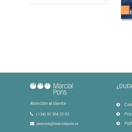
¿DUD
Atención al cliente
Com
Pre
(+34) 91 304 33 03
Polí
atencion@marcialpons.es