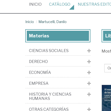
(CURRENT)
INICIO
CATÁLOGO
NUESTRAS
EDIT
Inicio
Martucelli, Danilo
Materias
Li
Lib
de
CIENCIAS SOCIALES
Mos
Mar
Dan
DERECHO
ECONOMÍA
EMPRESA
HISTORIA Y CIENCIAS
HUMANAS
OTRAS CATEGORÍAS