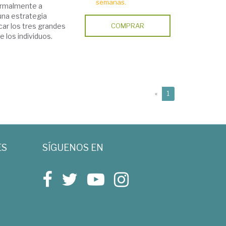
semanas.
normalmente a
 una estrategia
icar los tres grandes
COMPRAR
 los individuos.
(current)
«
1
ES
SÍGUENOS EN