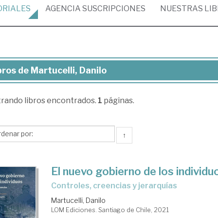
ORIALES
AGENCIA
SUSCRIPCIONES
NUESTRAS
LI
bros de Martucelli, Danilo
ros
trando
libros encontrados.
1
páginas.
tucelli,
ilo
↑
El nuevo gobierno de los individu
controles, creencias y jerarquías
Martucelli, Danilo
LOM Ediciones. Santiago de Chile, 2021