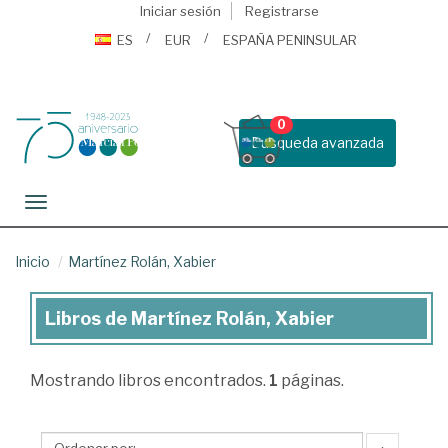
Iniciar sesión
Registrarse
ES
EUR
ESPAÑA PENINSULAR
0
Busqueda avanzada
Toggle navigation
Inicio
Martínez Rolán, Xabier
Libros de Martínez Rolán, Xabier
Libros
de
Mostrando
libros encontrados.
1
páginas.
Martínez
Rolán,