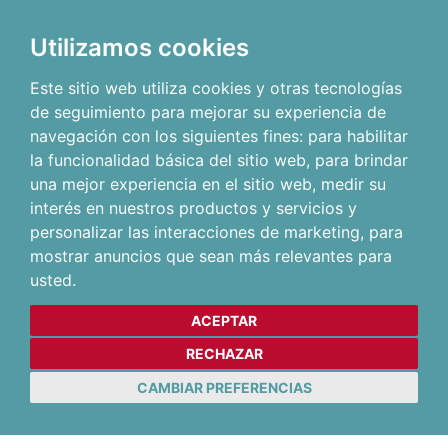
Utilizamos cookies
Este sitio web utiliza cookies y otras tecnologías
de seguimiento para mejorar su experiencia de
navegación con los siguientes fines:
para habilitar
la funcionalidad básica del sitio web
,
para brindar
una mejor experiencia en el sitio web
,
medir su
interés en nuestros productos y servicios y
personalizar las interacciones de marketing
,
para
mostrar anuncios que sean más relevantes para
usted
.
ACEPTAR
RECHAZAR
CAMBIAR PREFERENCIAS