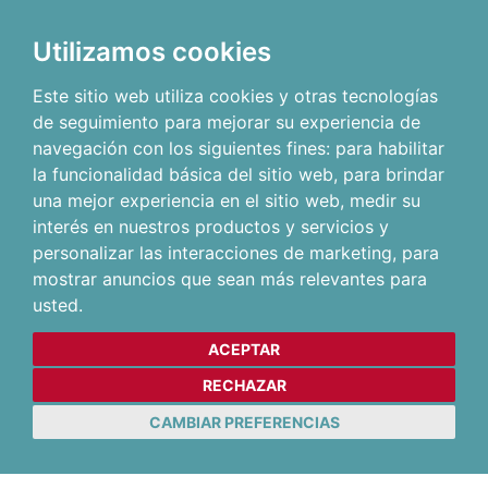
Utilizamos cookies
Este sitio web utiliza cookies y otras tecnologías
de seguimiento para mejorar su experiencia de
navegación con los siguientes fines:
para habilitar
la funcionalidad básica del sitio web
,
para brindar
una mejor experiencia en el sitio web
,
medir su
interés en nuestros productos y servicios y
personalizar las interacciones de marketing
,
para
mostrar anuncios que sean más relevantes para
usted
.
ACEPTAR
RECHAZAR
CAMBIAR PREFERENCIAS