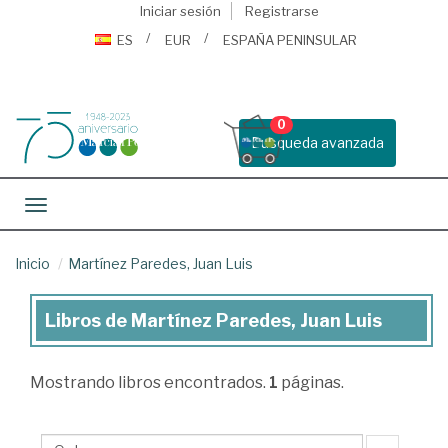
Iniciar sesión
Registrarse
ES
EUR
ESPAÑA PENINSULAR
0
Busqueda avanzada
Toggle navigation
Inicio
Martínez Paredes, Juan Luis
Libros de Martínez Paredes, Juan Luis
Libros
de
Mostrando
libros encontrados.
1
páginas.
Martínez
Paredes,