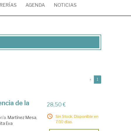
BRERÍAS
AGENDA
NOTICIAS
(current)
«
1
ncia de la
28,50 €
Sin Stock. Disponible en
r/a.
Martínez Mesa,
7/10 días.
ita Eva