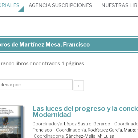
ORIALES
AGENCIA
SUSCRIPCIONES
NUESTRAS
LI
bros de Martínez Mesa, Francisco
ros
trando
libros encontrados.
1
páginas.
rtínez
sa,
ncisco
↑
Las luces del progreso y la concie
Modernidad
Coordinador/a.
López Sastre, Gerardo
Coordinado
Francisco
Coordinador/a.
Rodríguez García, Margar
Coordinador/a.
Sánchez-Mejía, Mª Luisa