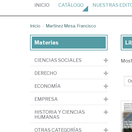
(CURRENT)
INICIO
CATÁLOGO
NUESTRAS
EDIT
Inicio
Martínez Mesa, Francisco
Materias
Li
Lib
de
CIENCIAS SOCIALES
Mos
Ma
Me
DERECHO
Fra
ECONOMÍA
EMPRESA
HISTORIA Y CIENCIAS
HUMANAS
OTRAS CATEGORÍAS