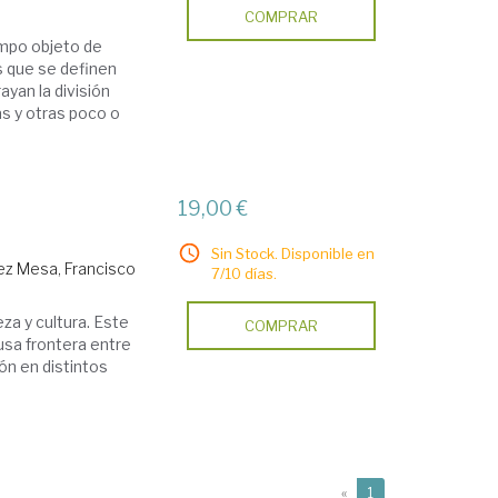
COMPRAR
empo objeto de
s que se definen
ayan la división
s y otras poco o
19,00 €
Sin Stock. Disponible en
ez Mesa, Francisco
7/10 días.
eza y cultura. Este
COMPRAR
fusa frontera entre
ión en distintos
(current)
«
1