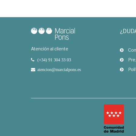
¿DUD
Atención al cliente
Com
Pre
(+34) 91 304 33 03
Polí
atencion@marcialpons.es