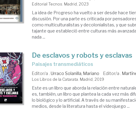
Editorial Tecnos. Madrid, 2023
La idea de Progreso ha vuelto a ser desde hace ti
discusión. Por una parte es criticada por pensadore
como multiculturalistas y decolonialistas, y que subr
tajante que estableció entre culturas más avanzada
nada ...
De esclavos y robots y esclavas
paisajes transmediáticos
Editor/a .
Urraco Solanilla, Mariano
Editor/a .
Martín
Los Libros de la Catarata. Madrid, 2019
Este es un libro que aborda la relación entre natural
es, también, un libro que plantea la cada vez más di
lo biológico y lo artificial. A través de su manifestac
medios, desde la literatura hasta el videojuego ...