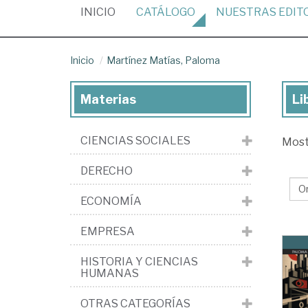
(CURRENT)
INICIO
CATÁLOGO
NUESTRAS
EDIT
Inicio
Martínez Matías, Paloma
Materias
Li
Lib
de
CIENCIAS SOCIALES
Mos
Ma
Mat
DERECHO
Pa
ECONOMÍA
EMPRESA
HISTORIA Y CIENCIAS
HUMANAS
OTRAS CATEGORÍAS