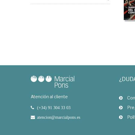
¿DUD
Atención al cliente
Com
Pre
(+34) 91 304 33 03
Polí
atencion@marcialpons.es