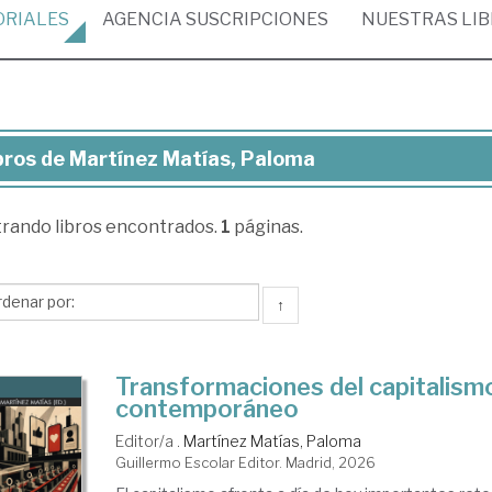
ORIALES
AGENCIA
SUSCRIPCIONES
NUESTRAS
LI
bros de Martínez Matías, Paloma
ros
trando
libros encontrados.
1
páginas.
rtínez
ías,
loma
↑
Transformaciones del capitalism
contemporáneo
Editor/a .
Martínez Matías, Paloma
Guillermo Escolar Editor. Madrid, 2026