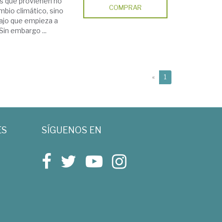
os que provienen no
COMPRAR
mbio climático, sino
bajo que empieza a
 Sin embargo ...
(current)
«
1
ES
SÍGUENOS EN