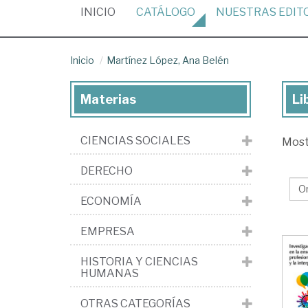
(CURRENT)
INICIO
CATÁLOGO
NUESTRAS
EDIT
Inicio
Martínez López, Ana Belén
Materias
Li
Lib
de
CIENCIAS SOCIALES
Mos
Ma
Lóp
DERECHO
An
ECONOMÍA
Be
EMPRESA
HISTORIA Y CIENCIAS
HUMANAS
OTRAS CATEGORÍAS