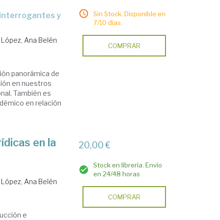
Sin Stock. Disponible en
7/10 días.
 López, Ana Belén
COMPRAR
sión panorámica de
ación en nuestros
ional. También es
adémico en relación
ídicas en la
20,00 €
Stock en librería. Envío
en 24/48 horas
 López, Ana Belén
COMPRAR
ducción e