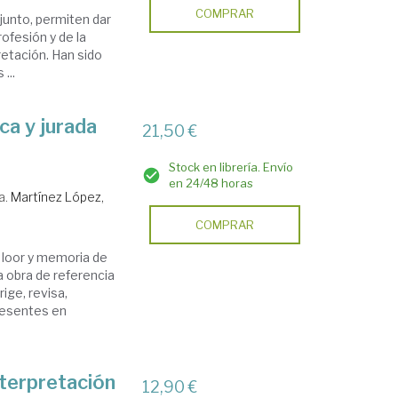
COMPRAR
junto, permiten dar
rofesión y de la
retación. Han sido
...
ica y jurada
21,50 €
Stock en librería. Envío
en 24/48 horas
a.
Martínez López,
COMPRAR
n loor y memoria de
a obra de referencia
rige, revisa,
resentes en
nterpretación
12,90 €