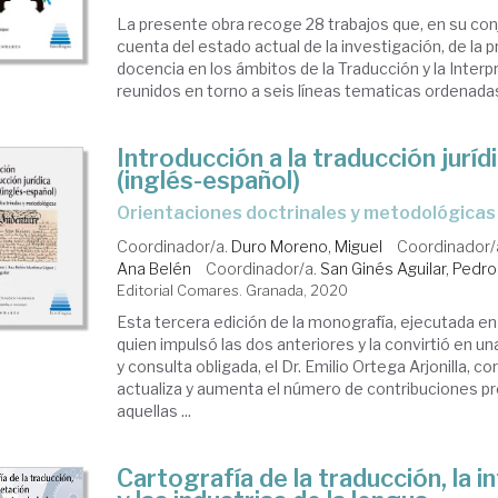
La presente obra recoge 28 trabajos que, en su con
cuenta del estado actual de la investigación, de la p
docencia en los ámbitos de la Traducción y la Interp
reunidos en torno a seis líneas tematicas ordenadas 
Introducción a la traducción juríd
(inglés-español)
Orientaciones doctrinales y metodológicas
Coordinador/a.
Duro Moreno, Miguel
Coordinador/
Ana Belén
Coordinador/a.
San Ginés Aguilar, Pedro
Editorial Comares. Granada, 2020
Esta tercera edición de la monografía, ejecutada e
quien impulsó las dos anteriores y la convirtió en un
y consulta obligada, el Dr. Emilio Ortega Arjonilla, cor
actualiza y aumenta el número de contribuciones p
aquellas ...
Cartografía de la traducción, la i