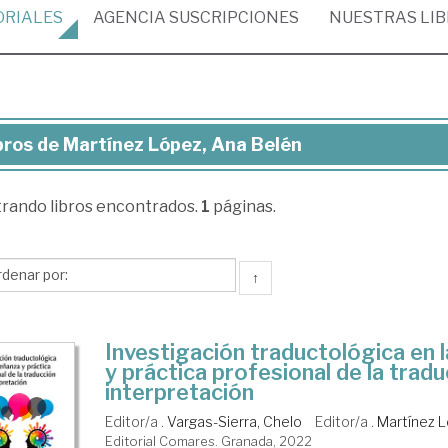
ORIALES
AGENCIA
SUSCRIPCIONES
NUESTRAS
LI
bros de Martínez López, Ana Belén
ros
trando
libros encontrados.
1
páginas.
rtínez
ez,
a
↑
lén
Investigación traductológica en 
y práctica profesional de la tradu
interpretación
Editor/a .
Vargas-Sierra, Chelo
Editor/a .
Martínez L
Editorial Comares. Granada, 2022