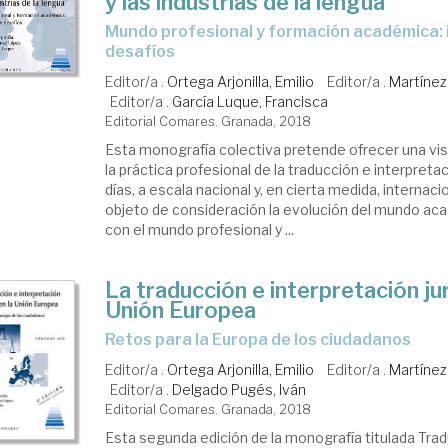
y las industrias de la lengua
Mundo profesional y formación académica: interrogantes y
desafíos
Editor/a .
Ortega Arjonilla, Emilio
Editor/a .
Martínez
Editor/a .
García Luque, Francisca
Editorial Comares. Granada, 2018
Esta monografía colectiva pretende ofrecer una vi
la práctica profesional de la traducción e interpret
días, a escala nacional y, en cierta medida, internac
objeto de consideración la evolución del mundo ac
con el mundo profesional y ...
La traducción e interpretación jur
Unión Europea
retos para la Europa de los ciudadanos
Editor/a .
Ortega Arjonilla, Emilio
Editor/a .
Martínez
Editor/a .
Delgado Pugés, Iván
Editorial Comares. Granada, 2018
Esta segunda edición de la monografía titulada Tra