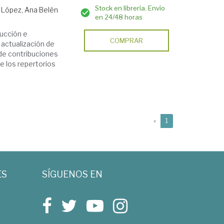
Stock en librería. Envío
 López, Ana Belén
en 24/48 horas
ducción e
COMPRAR
 actualización de
de contribuciones
de los repertorios
(current)
«
1
ES
SÍGUENOS EN