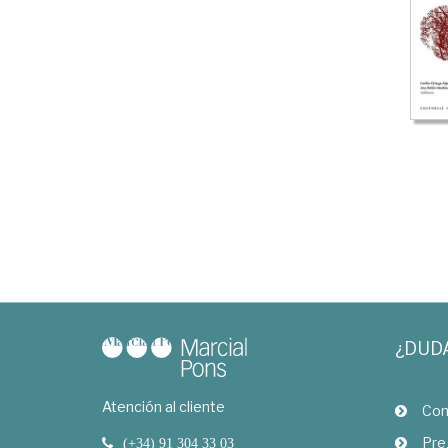
¿DUD
Atención al cliente
Com
Pre
(+34) 91 304 33 03