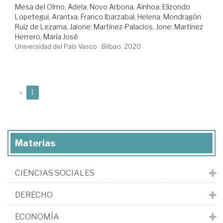
Mesa del Olmo, Adela
;
Novo Arbona, Ainhoa
;
Elizondo
Lopetegui, Arantxa
;
Franco Ibarzabal, Helena
;
Mondragón
Ruiz de Lezama, Jaione
;
Martínez-Palacios, Jone
;
Martínez
Herrero, María José
Universidad del País Vasco . Bilbao, 2020
(current)
«
1
Materias
CIENCIAS SOCIALES
DERECHO
ECONOMÍA