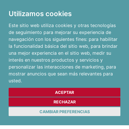
Utilizamos cookies
Este sitio web utiliza cookies y otras tecnologías
de seguimiento para mejorar su experiencia de
navegación con los siguientes fines:
para habilitar
la funcionalidad básica del sitio web
,
para brindar
una mejor experiencia en el sitio web
,
medir su
interés en nuestros productos y servicios y
personalizar las interacciones de marketing
,
para
mostrar anuncios que sean más relevantes para
usted
.
ACEPTAR
RECHAZAR
CAMBIAR PREFERENCIAS