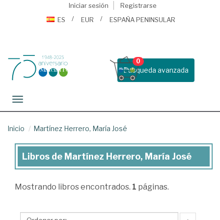
Iniciar sesión
Registrarse
ES
EUR
ESPAÑA PENINSULAR
0
Busqueda avanzada
Toggle navigation
Inicio
Martínez Herrero, María José
Libros de Martínez Herrero, María José
Libros
de
Mostrando
libros encontrados.
1
páginas.
Martínez
Herrero,