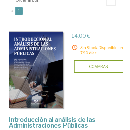
María
↑
José
(current)
«
1
14,00 €
Sin Stock. Disponible en
7/10 días.
COMPRAR
Introducción al análisis de las
Administraciones Públicas