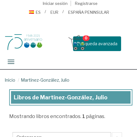
Iniciar sesión
Registrarse
ES
EUR
ESPAÑA PENINSULAR
0
Busqueda avanzada
Toggle navigation
Inicio
Martínez-González, Julio
Libros de Martínez-González, Julio
Libros
de
Mostrando
libros encontrados.
1
páginas.
Martínez-
González,