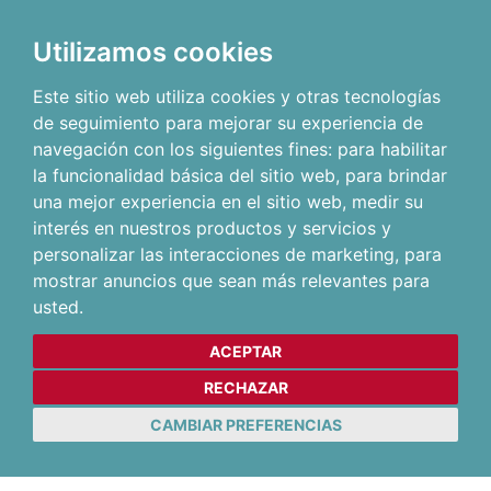
Utilizamos cookies
Este sitio web utiliza cookies y otras tecnologías
de seguimiento para mejorar su experiencia de
navegación con los siguientes fines:
para habilitar
la funcionalidad básica del sitio web
,
para brindar
una mejor experiencia en el sitio web
,
medir su
interés en nuestros productos y servicios y
personalizar las interacciones de marketing
,
para
mostrar anuncios que sean más relevantes para
usted
.
ACEPTAR
RECHAZAR
CAMBIAR PREFERENCIAS