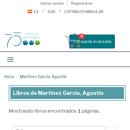
Iniciar sesión
Registrarse
ES
EUR
ESPAÑA PENINSULAR
0
Busqueda avanzada
Toggle navigation
Inicio
Martínez García, Agustín
Libros de Martínez García, Agustín
Libros
de
Mostrando
libros encontrados.
1
páginas.
Martínez
García,