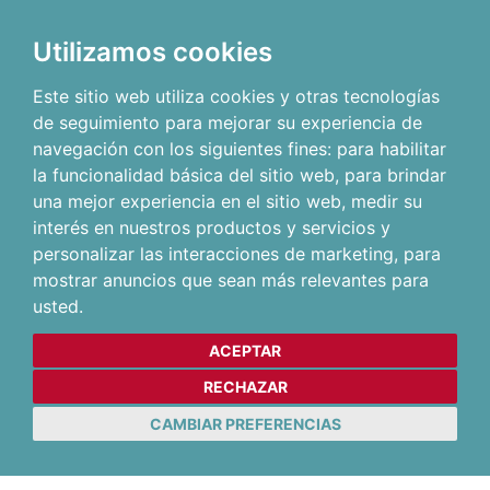
Utilizamos cookies
Este sitio web utiliza cookies y otras tecnologías
de seguimiento para mejorar su experiencia de
navegación con los siguientes fines:
para habilitar
la funcionalidad básica del sitio web
,
para brindar
una mejor experiencia en el sitio web
,
medir su
interés en nuestros productos y servicios y
personalizar las interacciones de marketing
,
para
mostrar anuncios que sean más relevantes para
usted
.
ACEPTAR
RECHAZAR
CAMBIAR PREFERENCIAS