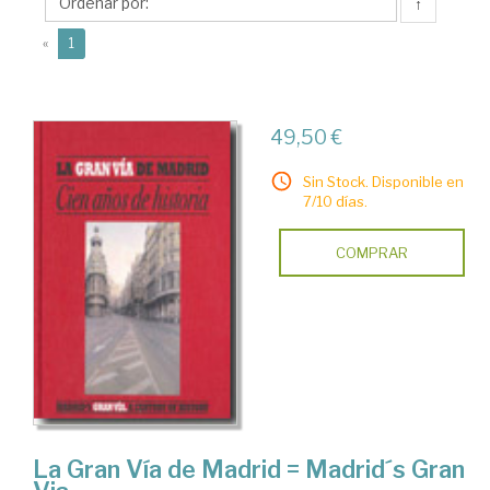
Agustín
↑
(current)
«
1
49,50 €
Sin Stock. Disponible en
7/10 días.
COMPRAR
La Gran Vía de Madrid = Madrid´s Gran