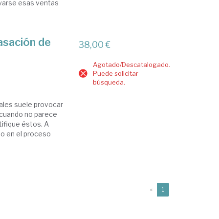
varse esas ventas
asación de
38,00 €
Agotado/Descatalogado.
Puede solicitar
búsqueda.
nales suele provocar
 cuando no parece
tifique éstos. A
do en el proceso
(current)
«
1