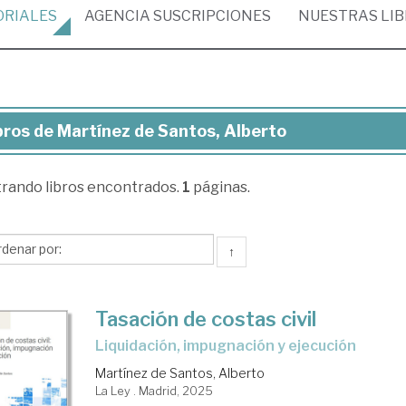
ORIALES
AGENCIA
SUSCRIPCIONES
NUESTRAS
LI
bros de Martínez de Santos, Alberto
ros
trando
libros encontrados.
1
páginas.
rtínez
tos,
↑
erto
Tasación de costas civil
liquidación, impugnación y ejecución
Martínez de Santos, Alberto
La Ley . Madrid, 2025