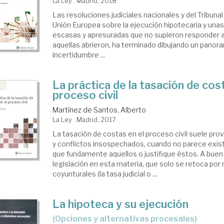
La Ley . Madrid, 2018
Las resoluciones judiciales nacionales y del Tribunal 
Unión Europea sobre la ejecución hipotecaria y una
escasas y apresuradas que no supieron responder a
aquellas abrieron, ha terminado dibujando un panora
incertidumbre ...
La práctica de la tasación de cos
proceso civil
Martínez de Santos, Alberto
La Ley . Madrid, 2017
La tasación de costas en el proceso civil suele pro
y conflictos insospechados, cuando no parece exist
que fundamente aquellos o justifique éstos. A bue
legislación en esta materia, que solo se retoca po
coyunturales (la tasa judicial o ...
La hipoteca y su ejecución
(opciones y alternativas procesales)