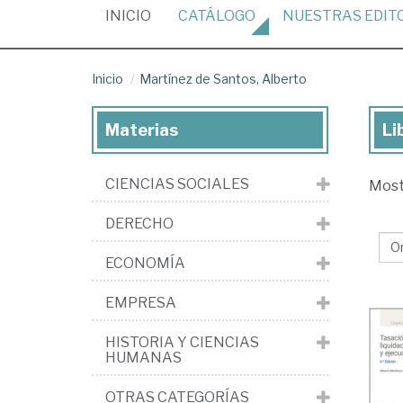
(CURRENT)
INICIO
CATÁLOGO
NUESTRAS
EDIT
Inicio
Martínez de Santos, Alberto
Materias
Li
Lib
de
CIENCIAS SOCIALES
Mos
Ma
de
DERECHO
San
ECONOMÍA
Alb
EMPRESA
HISTORIA Y CIENCIAS
HUMANAS
OTRAS CATEGORÍAS