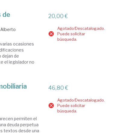
s de
20,00 €
Agotado/Descatalogado.
 Alberto
Puede solicitar
búsqueda.
 varias ocasiones
dificaciones
o dejan de
e el legislador no
obiliaria
46,80 €
Agotado/Descatalogado.
Puede solicitar
búsqueda.
parecen permiten el
y una deuda perpetua
os textos desde una