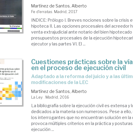
Martínez de Santos, Alberto
Fe d'erratas. Madrid, 2017
INDICE: Prólogo I. Breves nociones sobre la crisis 
hipoteca II. Las opciones procesales del acreedor hi
venta extrajudicial ante notario del bien hipotecado 
presupuestos procesales de la ejecución hipotecari
ejecutor y las partes VI. El ...
Cuestiones prácticas sobre la ví
en el proceso de ejecución civil
adaptado a la reforma del juicio y a las últimas
modificaciones de la LEC
Martínez de Santos, Alberto
La Ley . Madrid, 2016
La bibliografía sobre la ejecución civil es extensa y
dedicados a la materia son numerosos. Pese a ello,
los interrogantes que no encuentran solución en la d
provoca múltiples criterios en la práctica y posturas
ejecución ...