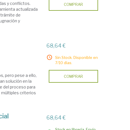
as y conflictos.
COMPRAR
ramienta actualizada
l trámite de
pugnación y
68,64 €
Sin Stock. Disponible en
7/10 días.
, pero pese a ello,
COMPRAR
an solución en la
se del proceso para
 múltiples criterios
ial
68,64 €
Stock en librería. Envío