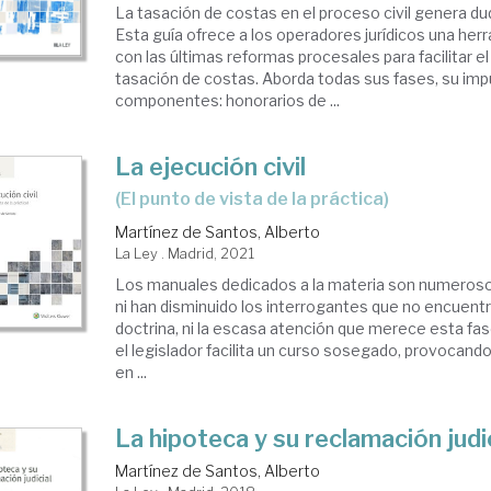
La tasación de costas en el proceso civil genera dud
Esta guía ofrece a los operadores jurídicos una her
con las últimas reformas procesales para facilitar e
tasación de costas. Aborda todas sus fases, su im
componentes: honorarios de ...
La ejecución civil
(El punto de vista de la práctica)
Martínez de Santos, Alberto
La Ley . Madrid, 2021
Los manuales dedicados a la materia son numerosos
ni han disminuido los interrogantes que no encuentr
doctrina, ni la escasa atención que merece esta fa
el legislador facilita un curso sosegado, provocando
en ...
La hipoteca y su reclamación judic
Martínez de Santos, Alberto