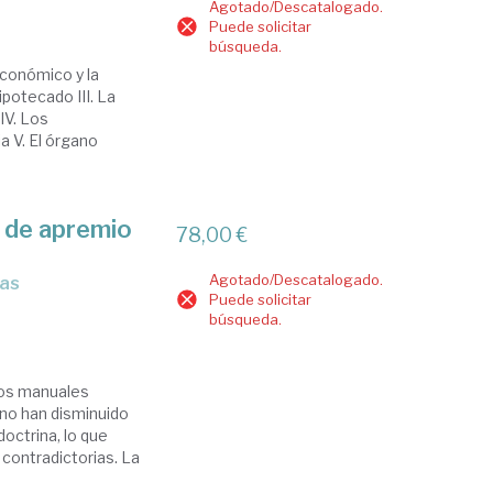
Agotado/Descatalogado.
Puede solicitar
búsqueda.
económico y la
potecado III. La
IV. Los
a V. El órgano
a de apremio
78,00 €
Agotado/Descatalogado.
Puede solicitar
búsqueda.
 los manuales
 no han disminuido
octrina, lo que
 contradictorias. La