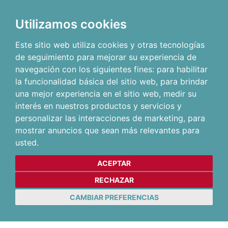
Utilizamos cookies
Este sitio web utiliza cookies y otras tecnologías
de seguimiento para mejorar su experiencia de
navegación con los siguientes fines:
para habilitar
la funcionalidad básica del sitio web
,
para brindar
una mejor experiencia en el sitio web
,
medir su
interés en nuestros productos y servicios y
personalizar las interacciones de marketing
,
para
mostrar anuncios que sean más relevantes para
usted
.
ACEPTAR
RECHAZAR
CAMBIAR PREFERENCIAS