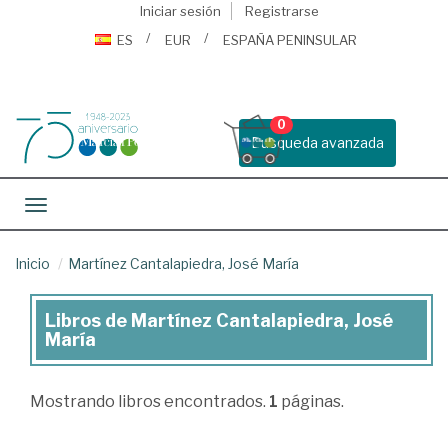
Iniciar sesión
Registrarse
ES
EUR
ESPAÑA PENINSULAR
0
Busqueda avanzada
Toggle navigation
Inicio
Martínez Cantalapiedra, José María
Libros de Martínez Cantalapiedra, José
Libros
María
de
Martínez
Mostrando
libros encontrados.
1
páginas.
Cantalapiedra,