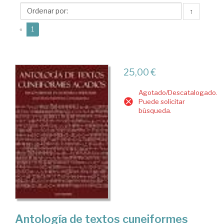
José
↑
María
(current)
«
1
25,00 €
Agotado/Descatalogado.
Puede solicitar
búsqueda.
Antología de textos cuneiformes