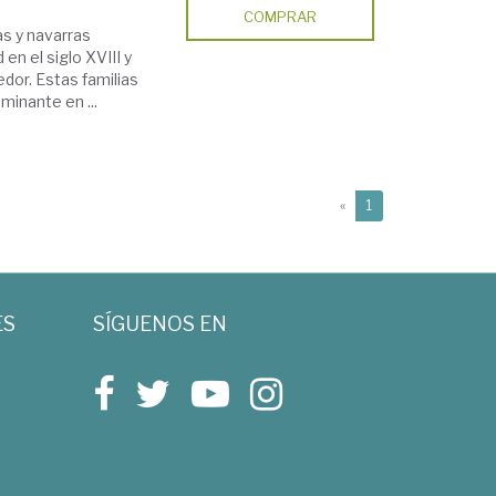
COMPRAR
as y navarras
en el siglo XVIII y
edor. Estas familias
minante en ...
(current)
«
1
ES
SÍGUENOS EN