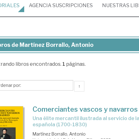
ORIALES
AGENCIA
SUSCRIPCIONES
NUESTRAS
LI
bros de Martínez Borrallo, Antonio
ros
trando
libros encontrados.
1
páginas.
rtínez
rallo,
tonio
↑
Comerciantes vascos y navarros
una élite mercantil ilustrada al servicio de la Monarquía
española (1700-1830)
Martínez Borrallo, Antonio