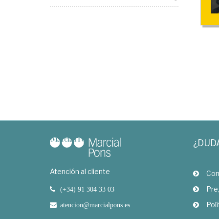
¿DUD
Atención al cliente
Com
Pre
(+34) 91 304 33 03
Polí
atencion@marcialpons.es