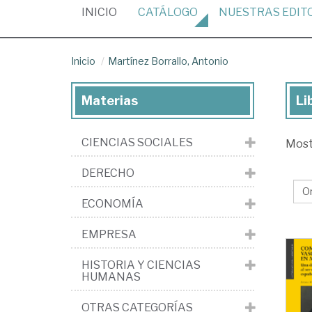
(CURRENT)
INICIO
CATÁLOGO
NUESTRAS
EDIT
Inicio
Martínez Borrallo, Antonio
Materias
Li
Lib
de
CIENCIAS SOCIALES
Mos
Ma
Bor
DERECHO
An
ECONOMÍA
EMPRESA
HISTORIA Y CIENCIAS
HUMANAS
OTRAS CATEGORÍAS