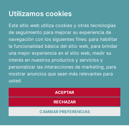
Utilizamos cookies
Este sitio web utiliza cookies y otras tecnologías
de seguimiento para mejorar su experiencia de
navegación con los siguientes fines:
para habilitar
la funcionalidad básica del sitio web
,
para brindar
una mejor experiencia en el sitio web
,
medir su
interés en nuestros productos y servicios y
personalizar las interacciones de marketing
,
para
mostrar anuncios que sean más relevantes para
usted
.
ACEPTAR
RECHAZAR
CAMBIAR PREFERENCIAS