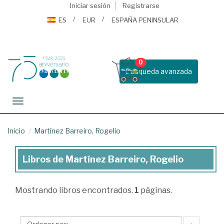
Iniciar sesión
Registrarse
ES
EUR
ESPAÑA PENINSULAR
0
Busqueda avanzada
Toggle navigation
Inicio
Martínez Barreiro, Rogelio
Libros de Martínez Barreiro, Rogelio
Libros
de
Mostrando
libros encontrados.
1
páginas.
Martínez
Barreiro,