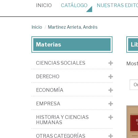
(CURRENT)
INICIO
CATÁLOGO
NUESTRAS
EDIT
Inicio
Martínez Arrieta, Andrés
Materias
Li
Lib
de
CIENCIAS SOCIALES
Mos
Ma
Arr
DERECHO
An
ECONOMÍA
EMPRESA
HISTORIA Y CIENCIAS
HUMANAS
OTRAS CATEGORÍAS