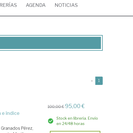
BRERÍAS
AGENDA
NOTICIAS
(current)
«
1
95,00 €
100,00 €
Stock en librería. Envío
en 24/48 horas
.
Granados Pérez,