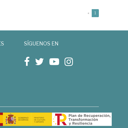
(current)
«
1
ES
SÍGUENOS EN