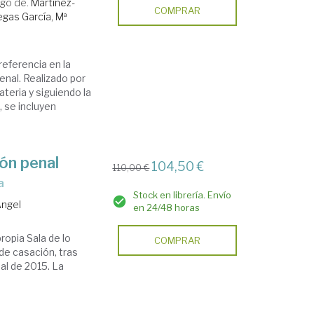
rgo de.
Martínez-
COMPRAR
legas García, Mª
referencia en la
enal. Realizado por
teria y siguiendo la
, se incluyen
ión penal
104,50 €
110,00 €
a
Stock en librería. Envío
Ángel
en 24/48 horas
ropia Sala de lo
COMPRAR
de casación, tras
al de 2015. La