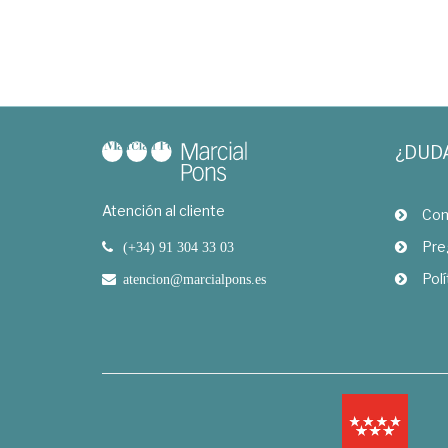
¿DUD
Atención al cliente
Com
Pre
(+34) 91 304 33 03
Polí
atencion@marcialpons.es