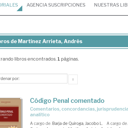
ORIALES
AGENCIA
SUSCRIPCIONES
NUESTRAS
LI
bros de Martínez Arrieta, Andrés
ros
trando
libros encontrados.
1
páginas.
rtínez
ieta,
drés
↑
Código Penal comentado
Comentarios, concordancias, jurisprudencia e índice
analítico
A cargo de.
Barja de Quiroga, Jacobo L.
A cargo de