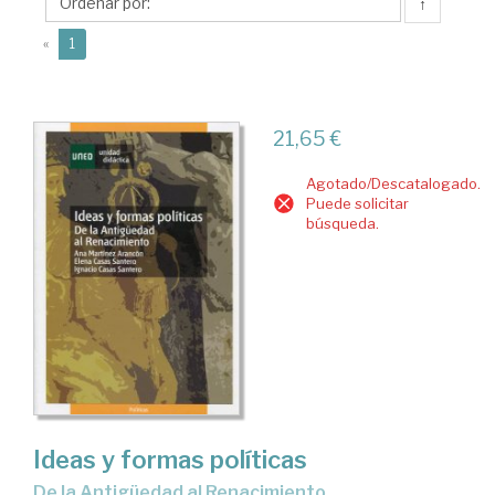
Ana
↑
(current)
«
1
21,65 €
Agotado/Descatalogado.
Puede solicitar
búsqueda.
Ideas y formas políticas
de la Antigüedad al Renacimiento