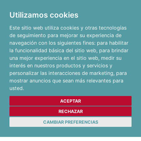
Utilizamos cookies
Este sitio web utiliza cookies y otras tecnologías
de seguimiento para mejorar su experiencia de
navegación con los siguientes fines:
para habilitar
la funcionalidad básica del sitio web
,
para brindar
una mejor experiencia en el sitio web
,
medir su
interés en nuestros productos y servicios y
personalizar las interacciones de marketing
,
para
mostrar anuncios que sean más relevantes para
usted
.
ACEPTAR
RECHAZAR
CAMBIAR PREFERENCIAS