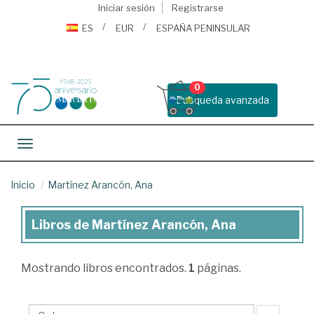
Iniciar sesión
Registrarse
ES
EUR
ESPAÑA PENINSULAR
0
Busqueda avanzada
Toggle navigation
Inicio
Martínez Arancón, Ana
Libros de Martínez Arancón, Ana
Libros
de
Mostrando
libros encontrados.
1
páginas.
Martínez
Arancón,