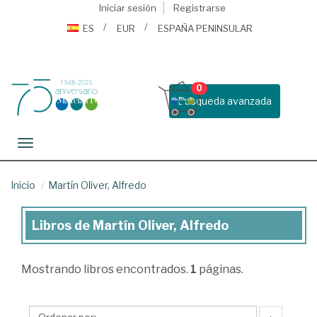
Iniciar sesión
Registrarse
ES
EUR
ESPAÑA PENINSULAR
0
Busqueda avanzada
Toggle navigation
Inicio
Martín Oliver, Alfredo
Libros de Martín Oliver, Alfredo
Libros
de
Mostrando
libros encontrados.
1
páginas.
Martín
Oliver,