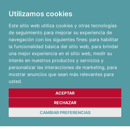
Utilizamos cookies
Este sitio web utiliza cookies y otras tecnologías
de seguimiento para mejorar su experiencia de
navegación con los siguientes fines:
para habilitar
la funcionalidad básica del sitio web
,
para brindar
una mejor experiencia en el sitio web
,
medir su
interés en nuestros productos y servicios y
personalizar las interacciones de marketing
,
para
mostrar anuncios que sean más relevantes para
usted
.
ACEPTAR
RECHAZAR
CAMBIAR PREFERENCIAS