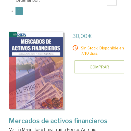
José
↑
Luis
(current)
«
1
30,00 €
Sin Stock. Disponible en
7/10 días.
COMPRAR
Mercados de activos financieros
Martín Marín, José Luis
;
Trujillo Ponce, Antonio