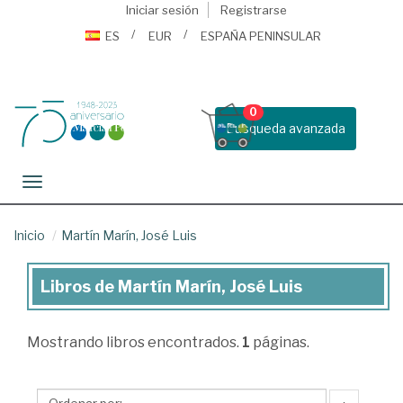
Iniciar sesión
Registrarse
ES
EUR
ESPAÑA PENINSULAR
0
Busqueda avanzada
Toggle navigation
Inicio
Martín Marín, José Luis
Libros de Martín Marín, José Luis
Libros
de
Mostrando
libros encontrados.
1
páginas.
Martín
Marín,