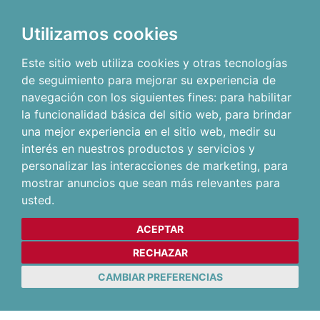
Utilizamos cookies
Este sitio web utiliza cookies y otras tecnologías
de seguimiento para mejorar su experiencia de
navegación con los siguientes fines:
para habilitar
la funcionalidad básica del sitio web
,
para brindar
una mejor experiencia en el sitio web
,
medir su
interés en nuestros productos y servicios y
personalizar las interacciones de marketing
,
para
mostrar anuncios que sean más relevantes para
usted
.
ACEPTAR
RECHAZAR
CAMBIAR PREFERENCIAS