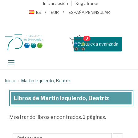
Iniciar sesión
Registrarse
ES
EUR
ESPAÑA PENINSULAR
0
Busqueda avanzada
Toggle navigation
Inicio
Martín Izquierdo, Beatriz
Libros de Martín Izquierdo, Beatriz
Libros
de
Mostrando
libros encontrados.
1
páginas.
Martín
Izquierdo,