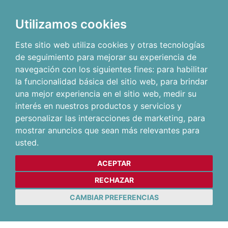
Utilizamos cookies
Este sitio web utiliza cookies y otras tecnologías
de seguimiento para mejorar su experiencia de
navegación con los siguientes fines:
para habilitar
la funcionalidad básica del sitio web
,
para brindar
una mejor experiencia en el sitio web
,
medir su
interés en nuestros productos y servicios y
personalizar las interacciones de marketing
,
para
mostrar anuncios que sean más relevantes para
usted
.
ACEPTAR
RECHAZAR
CAMBIAR PREFERENCIAS