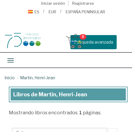
Iniciar sesión
Registrarse
ES
EUR
ESPAÑA PENINSULAR
0
Busqueda avanzada
Toggle navigation
Inicio
Martin, Henri-Jean
Libros de Martin, Henri-Jean
Libros
de
Mostrando
libros encontrados.
1
páginas.
Martin,
Henri-