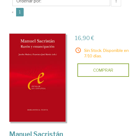
José
↑
(current)
«
1
16,90 €
Sin Stock. Disponible en
7/10 días.
COMPRAR
Manuel Sacristán