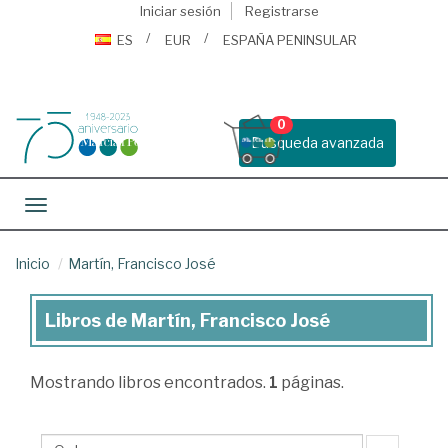
Iniciar sesión
Registrarse
ES
EUR
ESPAÑA PENINSULAR
0
Busqueda avanzada
Toggle navigation
Inicio
Martín, Francisco José
Libros de Martín, Francisco José
Libros
de
Mostrando
libros encontrados.
1
páginas.
Martín,
Francisco