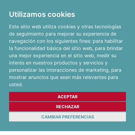
Utilizamos cookies
Este sitio web utiliza cookies y otras tecnologías
de seguimiento para mejorar su experiencia de
navegación con los siguientes fines:
para habilitar
la funcionalidad básica del sitio web
,
para brindar
una mejor experiencia en el sitio web
,
medir su
interés en nuestros productos y servicios y
personalizar las interacciones de marketing
,
para
mostrar anuncios que sean más relevantes para
usted
.
ACEPTAR
RECHAZAR
CAMBIAR PREFERENCIAS