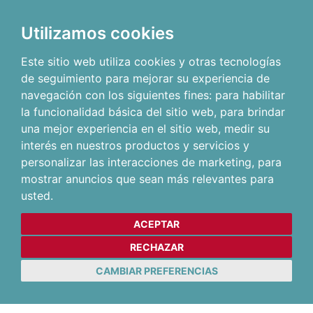
Utilizamos cookies
Este sitio web utiliza cookies y otras tecnologías
de seguimiento para mejorar su experiencia de
navegación con los siguientes fines:
para habilitar
la funcionalidad básica del sitio web
,
para brindar
una mejor experiencia en el sitio web
,
medir su
interés en nuestros productos y servicios y
personalizar las interacciones de marketing
,
para
mostrar anuncios que sean más relevantes para
usted
.
ACEPTAR
RECHAZAR
CAMBIAR PREFERENCIAS