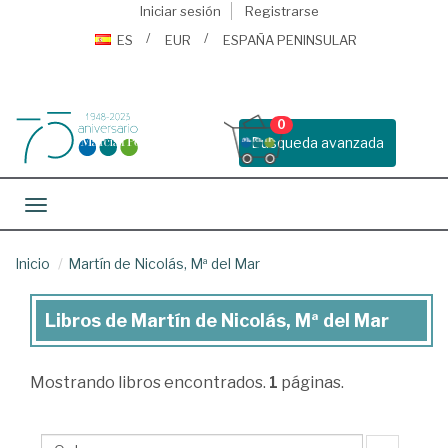
Iniciar sesión
Registrarse
ES
EUR
ESPAÑA PENINSULAR
0
Busqueda avanzada
Toggle navigation
Inicio
Martín de Nicolás, Mª del Mar
Libros de Martín de Nicolás, Mª del Mar
Libros
de
Mostrando
libros encontrados.
1
páginas.
Martín
de