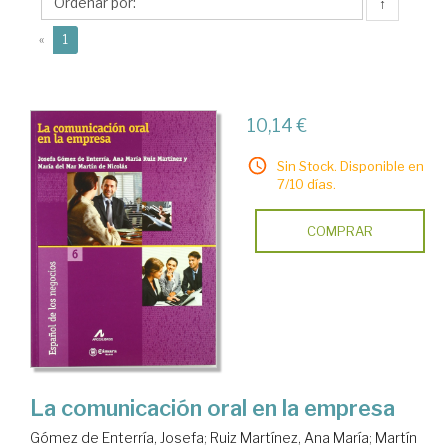
Nicolás,
↑
Mª
(current)
«
1
del
Mar
10,14 €
Sin Stock. Disponible en
7/10 días.
COMPRAR
La comunicación oral en la empresa
Gómez de Enterría, Josefa
;
Ruiz Martínez, Ana María
;
Martín