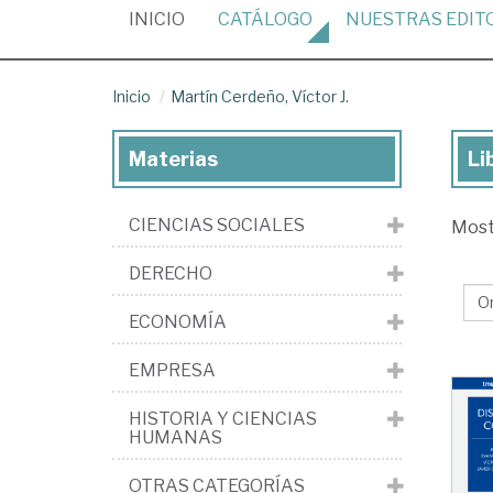
(CURRENT)
INICIO
CATÁLOGO
NUESTRAS
EDIT
Inicio
Martín Cerdeño, Víctor J.
Materias
Li
Lib
de
CIENCIAS SOCIALES
Mos
Ma
Ce
DERECHO
Víc
ECONOMÍA
J.
EMPRESA
HISTORIA Y CIENCIAS
HUMANAS
OTRAS CATEGORÍAS