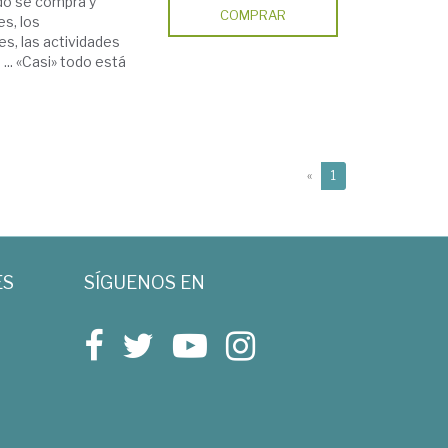
do se compra y
COMPRAR
es, los
es, las actividades
... «Casi» todo está
(current)
«
1
ES
SÍGUENOS EN