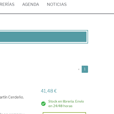
BRERÍAS
AGENDA
NOTICIAS
(current)
«
1
41,48 €
artín Cerdeño,
Stock en librería. Envío
en 24/48 horas