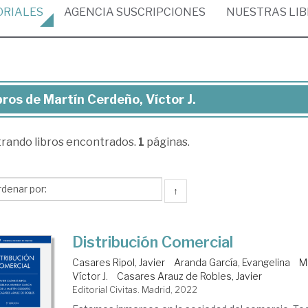
ORIALES
AGENCIA
SUSCRIPCIONES
NUESTRAS
LI
bros de Martín Cerdeño, Víctor J.
ros
trando
libros encontrados.
1
páginas.
rtín
rdeño,
tor
↑
Distribución Comercial
Casares Ripol, Javier
Aranda García, Evangelina
M
Víctor J.
Casares Arauz de Robles, Javier
Editorial Civitas. Madrid, 2022