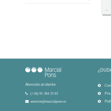
¿DUD
Atención al cliente
Com
Pre
(+34) 91 304 33 03
Polí
atencion@marcialpons.es