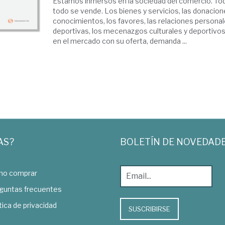
Estamos inmersos en la sociedad del comercio. To
todo se vende. Los bienes y servicios, las donacion
conocimientos, los favores, las relaciones personal
deportivas, los mecenazgos culturales y deportivos 
en el mercado con su oferta, demanda ...
AS?
BOLETÍN DE NOVEDAD
o comprar
guntas frecuentes
tica de privacidad
SUSCRIBIRSE