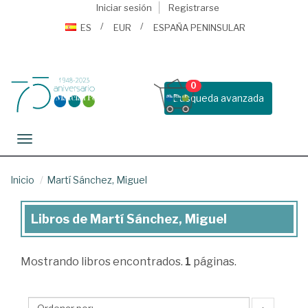
Iniciar sesión
Registrarse
ES
EUR
ESPAÑA PENINSULAR
0
Busqueda avanzada
Toggle navigation
Inicio
Martí Sánchez, Miguel
Libros de Martí Sánchez, Miguel
Libros
de
Mostrando
libros encontrados.
1
páginas.
Martí
Sánchez,