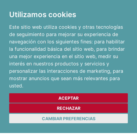
Utilizamos cookies
Este sitio web utiliza cookies y otras tecnologías
de seguimiento para mejorar su experiencia de
navegación con los siguientes fines:
para habilitar
la funcionalidad básica del sitio web
,
para brindar
una mejor experiencia en el sitio web
,
medir su
interés en nuestros productos y servicios y
personalizar las interacciones de marketing
,
para
mostrar anuncios que sean más relevantes para
usted
.
ACEPTAR
RECHAZAR
CAMBIAR PREFERENCIAS