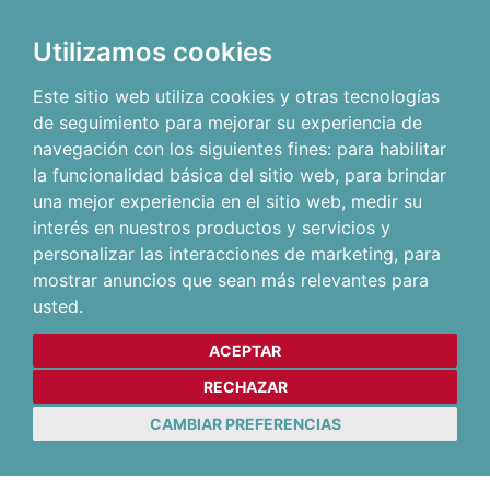
Utilizamos cookies
Este sitio web utiliza cookies y otras tecnologías
de seguimiento para mejorar su experiencia de
navegación con los siguientes fines:
para habilitar
la funcionalidad básica del sitio web
,
para brindar
una mejor experiencia en el sitio web
,
medir su
interés en nuestros productos y servicios y
personalizar las interacciones de marketing
,
para
mostrar anuncios que sean más relevantes para
usted
.
ACEPTAR
RECHAZAR
CAMBIAR PREFERENCIAS