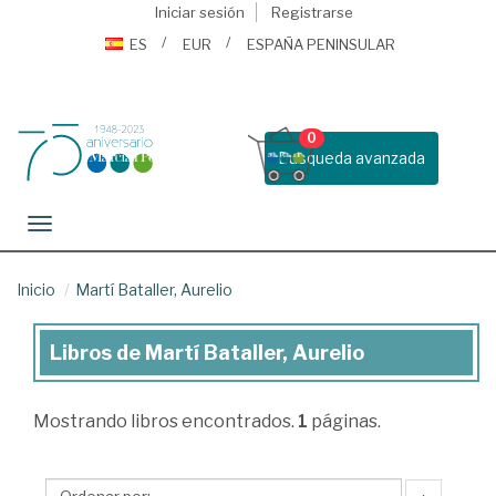
Iniciar sesión
Registrarse
ES
EUR
ESPAÑA PENINSULAR
0
Busqueda avanzada
Toggle navigation
Inicio
Martí Bataller, Aurelio
Libros de Martí Bataller, Aurelio
Libros
de
Mostrando
libros encontrados.
1
páginas.
Martí
Bataller,