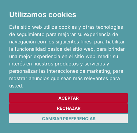
Utilizamos cookies
Este sitio web utiliza cookies y otras tecnologías
de seguimiento para mejorar su experiencia de
navegación con los siguientes fines:
para habilitar
la funcionalidad básica del sitio web
,
para brindar
una mejor experiencia en el sitio web
,
medir su
interés en nuestros productos y servicios y
personalizar las interacciones de marketing
,
para
mostrar anuncios que sean más relevantes para
usted
.
ACEPTAR
RECHAZAR
CAMBIAR PREFERENCIAS