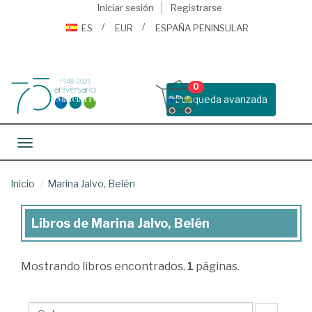
Iniciar sesión
Registrarse
ES
EUR
ESPAÑA PENINSULAR
0
Busqueda avanzada
Toggle navigation
Inicio
Marina Jalvo, Belén
Libros de Marina Jalvo, Belén
Libros
de
Mostrando
libros encontrados.
1
páginas.
Marina
Jalvo,