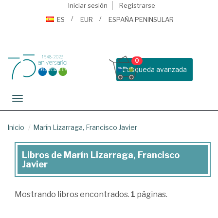
Iniciar sesión
Registrarse
ES
EUR
ESPAÑA PENINSULAR
0
Busqueda avanzada
Toggle navigation
Inicio
Marín Lizarraga, Francisco Javier
Libros de Marín Lizarraga, Francisco
Libros
Javier
de
Marín
Mostrando
libros encontrados.
1
páginas.
Lizarraga,