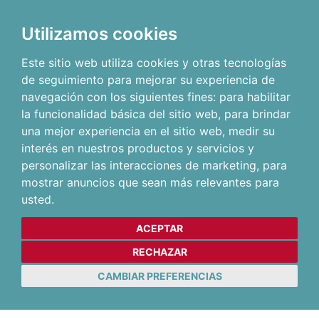
Utilizamos cookies
Este sitio web utiliza cookies y otras tecnologías
de seguimiento para mejorar su experiencia de
navegación con los siguientes fines:
para habilitar
la funcionalidad básica del sitio web
,
para brindar
una mejor experiencia en el sitio web
,
medir su
interés en nuestros productos y servicios y
personalizar las interacciones de marketing
,
para
mostrar anuncios que sean más relevantes para
usted
.
ACEPTAR
RECHAZAR
CAMBIAR PREFERENCIAS