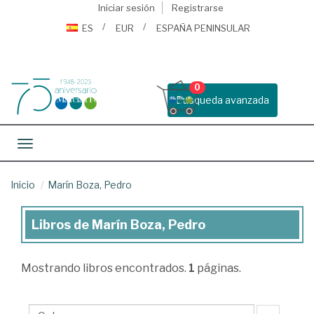
Iniciar sesión
Registrarse
ES
EUR
ESPAÑA PENINSULAR
0
Busqueda avanzada
Toggle navigation
Inicio
Marín Boza, Pedro
Libros de Marín Boza, Pedro
Libros
de
Mostrando
libros encontrados.
1
páginas.
Marín
Boza,