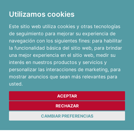
Utilizamos cookies
Este sitio web utiliza cookies y otras tecnologías
de seguimiento para mejorar su experiencia de
navegación con los siguientes fines:
para habilitar
la funcionalidad básica del sitio web
,
para brindar
una mejor experiencia en el sitio web
,
medir su
interés en nuestros productos y servicios y
personalizar las interacciones de marketing
,
para
mostrar anuncios que sean más relevantes para
usted
.
ACEPTAR
RECHAZAR
CAMBIAR PREFERENCIAS