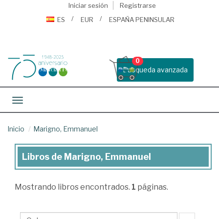
Iniciar sesión
Registrarse
ES
EUR
ESPAÑA PENINSULAR
0
Busqueda avanzada
Toggle navigation
Inicio
Marigno, Emmanuel
Libros de Marigno, Emmanuel
Libros
de
Mostrando
libros encontrados.
1
páginas.
Marigno,
Emmanuel