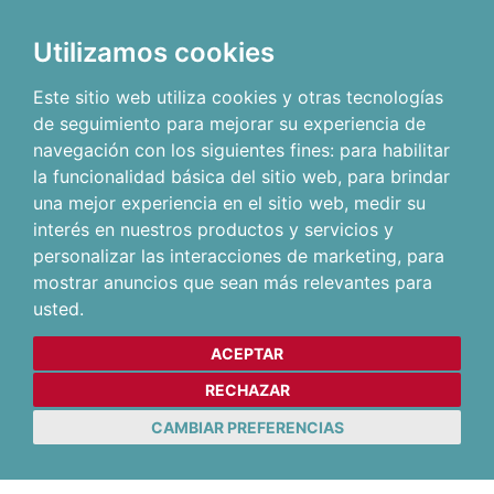
Utilizamos cookies
Este sitio web utiliza cookies y otras tecnologías
de seguimiento para mejorar su experiencia de
navegación con los siguientes fines:
para habilitar
la funcionalidad básica del sitio web
,
para brindar
una mejor experiencia en el sitio web
,
medir su
interés en nuestros productos y servicios y
personalizar las interacciones de marketing
,
para
mostrar anuncios que sean más relevantes para
usted
.
ACEPTAR
RECHAZAR
CAMBIAR PREFERENCIAS