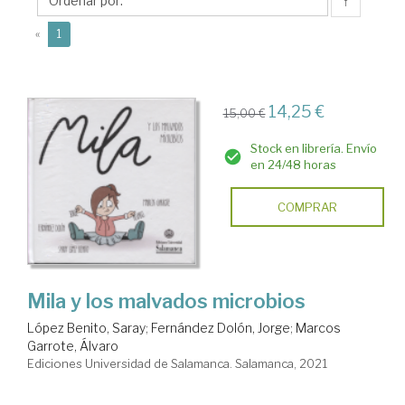
Álvaro
↑
(current)
«
1
14,25 €
15,00 €
Stock en librería. Envío
en 24/48 horas
COMPRAR
Mila y los malvados microbios
López Benito, Saray
;
Fernández Dolón, Jorge
;
Marcos
Garrote, Álvaro
Ediciones Universidad de Salamanca. Salamanca, 2021