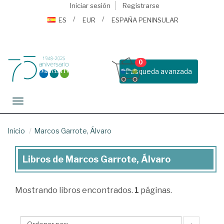
Iniciar sesión
Registrarse
ES
EUR
ESPAÑA PENINSULAR
0
Busqueda avanzada
Toggle navigation
Inicio
Marcos Garrote, Álvaro
Libros de Marcos Garrote, Álvaro
Libros
de
Mostrando
libros encontrados.
1
páginas.
Marcos
Garrote,