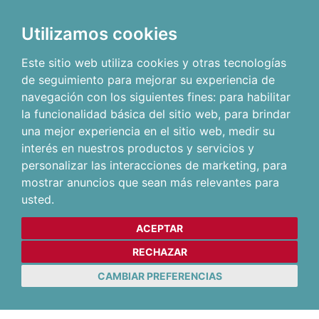
Utilizamos cookies
Este sitio web utiliza cookies y otras tecnologías
de seguimiento para mejorar su experiencia de
navegación con los siguientes fines:
para habilitar
la funcionalidad básica del sitio web
,
para brindar
una mejor experiencia en el sitio web
,
medir su
interés en nuestros productos y servicios y
personalizar las interacciones de marketing
,
para
mostrar anuncios que sean más relevantes para
usted
.
ACEPTAR
RECHAZAR
CAMBIAR PREFERENCIAS