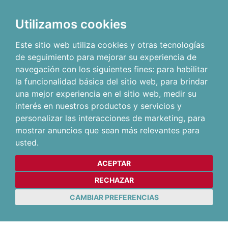
Utilizamos cookies
Este sitio web utiliza cookies y otras tecnologías
de seguimiento para mejorar su experiencia de
navegación con los siguientes fines:
para habilitar
la funcionalidad básica del sitio web
,
para brindar
una mejor experiencia en el sitio web
,
medir su
interés en nuestros productos y servicios y
personalizar las interacciones de marketing
,
para
mostrar anuncios que sean más relevantes para
usted
.
ACEPTAR
RECHAZAR
CAMBIAR PREFERENCIAS