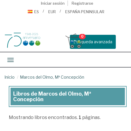
Iniciar sesión
Registrarse
ES
EUR
ESPAÑA PENINSULAR
0
Busqueda avanzada
Toggle navigation
Inicio
Marcos del Olmo, Mª Concepción
Libros de Marcos del Olmo, Mª
Libros
Concepción
de
Marcos
Mostrando
libros encontrados.
1
páginas.
del