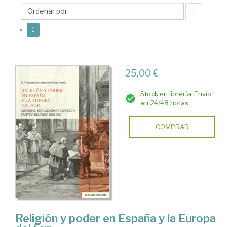
Olmo,
↑
Mª
(current)
Concepción
«
1
25,00 €
Stock en librería. Envío
en 24/48 horas
COMPRAR
Religión y poder en España y la Europa