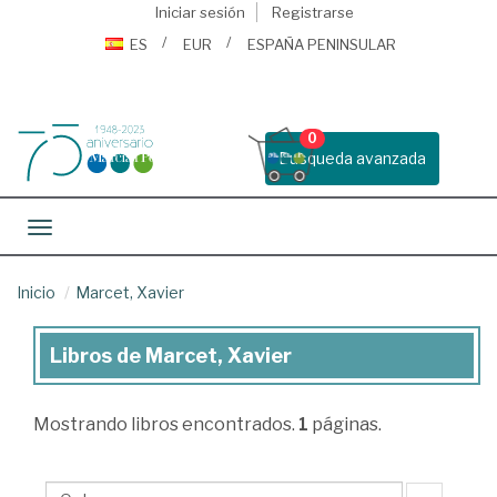
Iniciar sesión
Registrarse
ES
EUR
ESPAÑA PENINSULAR
0
Busqueda avanzada
Toggle navigation
Inicio
Marcet, Xavier
Libros de Marcet, Xavier
Libros
de
Mostrando
libros encontrados.
1
páginas.
Marcet,
Xavier