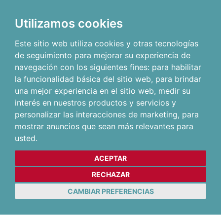
Utilizamos cookies
Este sitio web utiliza cookies y otras tecnologías
de seguimiento para mejorar su experiencia de
navegación con los siguientes fines:
para habilitar
la funcionalidad básica del sitio web
,
para brindar
una mejor experiencia en el sitio web
,
medir su
interés en nuestros productos y servicios y
personalizar las interacciones de marketing
,
para
mostrar anuncios que sean más relevantes para
usted
.
ACEPTAR
RECHAZAR
CAMBIAR PREFERENCIAS